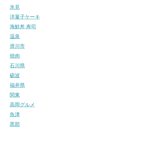
氷見
洋菓子ケーキ
海鮮丼 寿司
温泉
滑川市
焼肉
石川県
砺波
福井県
関東
高岡グルメ
魚津
黒部