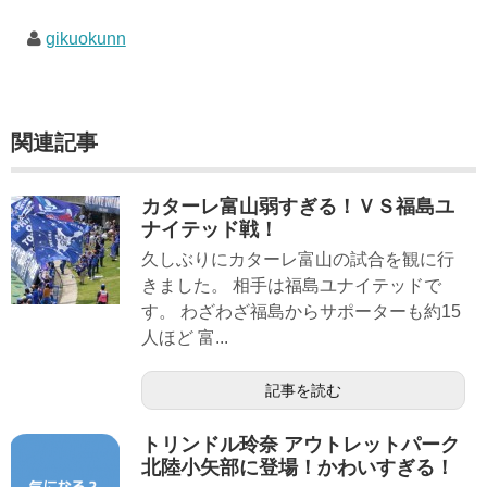
gikuokunn
関連記事
カターレ富山弱すぎる！ＶＳ福島ユ
ナイテッド戦！
久しぶりにカターレ富山の試合を観に行
きました。 相手は福島ユナイテッドで
す。 わざわざ福島からサポーターも約15
人ほど 富...
記事を読む
トリンドル玲奈 アウトレットパーク
北陸小矢部に登場！かわいすぎる！