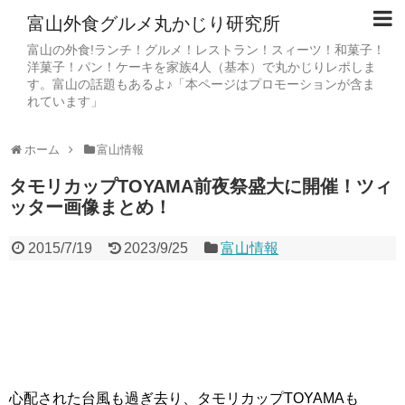
富山外食グルメ丸かじり研究所
富山の外食!ランチ！グルメ！レストラン！スィーツ！和菓子！
洋菓子！パン！ケーキを家族4人（基本）で丸かじりレポしま
す。富山の話題もあるよ♪「本ページはプロモーションが含ま
れています」
ホーム
富山情報
タモリカップTOYAMA前夜祭盛大に開催！ツィ
ッター画像まとめ！
2015/7/19
2023/9/25
富山情報
心配された台風も過ぎ去り、タモリカップTOYAMAも