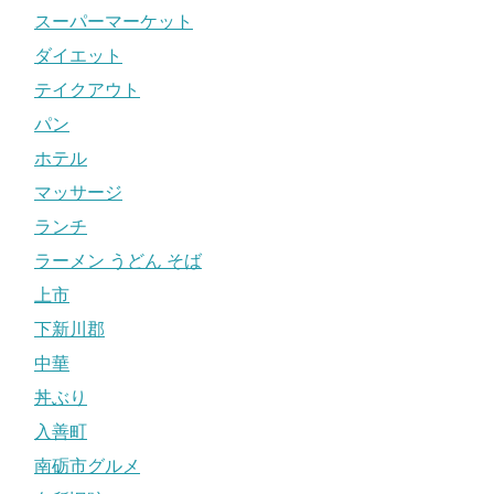
スーパーマーケット
ダイエット
テイクアウト
パン
ホテル
マッサージ
ランチ
ラーメン うどん そば
上市
下新川郡
中華
丼ぶり
入善町
南砺市グルメ