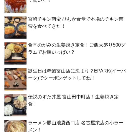
て驚いた！
宮崎チキン南蛮 ひむか食堂で本場のチキン南
蛮を食べてきた！
食堂のがみの生姜焼き定食！ご飯大盛り500グ
ラムでお腹いっぱい？
誕生日は粋鮨富山店に決まり？EPARK(イーパ
ーク)でクーポンゲットしてね！
伝説のすた丼屋 富山田中町店！生姜焼き定
食！
ラーメン豚山池袋西口店 名古屋栄店の小ラー
メン！