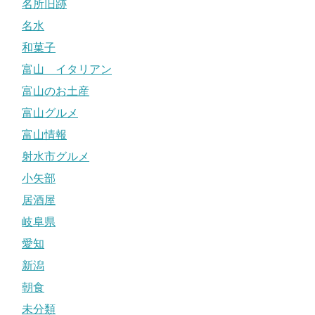
名所旧跡
名水
和菓子
富山 イタリアン
富山のお土産
富山グルメ
富山情報
射水市グルメ
小矢部
居酒屋
岐阜県
愛知
新潟
朝食
未分類