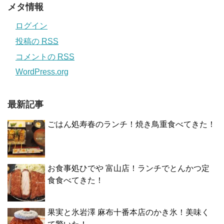
メタ情報
ログイン
投稿の
RSS
コメントの
RSS
WordPress.org
最新記事
ごはん処寿春のランチ！焼き鳥重食べてきた！
お食事処ひでや 富山店！ランチでとんかつ定
食食べてきた！
果実と氷岩澤 麻布十番本店のかき氷！美味く