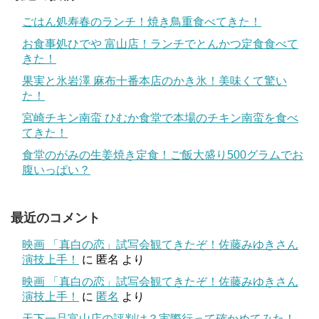
ごはん処寿春のランチ！焼き鳥重食べてきた！
お食事処ひでや 富山店！ランチでとんかつ定食食べて
きた！
果実と氷岩澤 麻布十番本店のかき氷！美味くて驚い
た！
宮崎チキン南蛮 ひむか食堂で本場のチキン南蛮を食べ
てきた！
食堂のがみの生姜焼き定食！ご飯大盛り500グラムでお
腹いっぱい？
最近のコメント
映画 「真白の恋」試写会観てきたぞ！佐藤みゆきさん
演技上手！
に
匿名
より
映画 「真白の恋」試写会観てきたぞ！佐藤みゆきさん
演技上手！
に
匿名
より
天下一品富山店の評判は？実際行って確かめてみた！