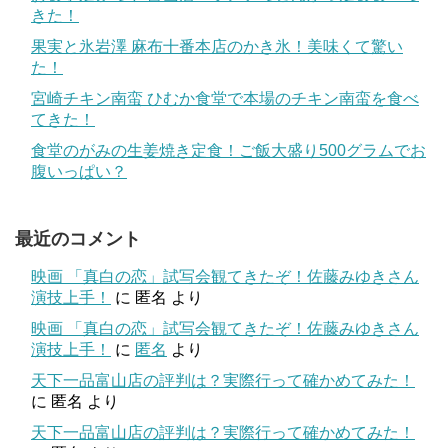
きた！
果実と氷岩澤 麻布十番本店のかき氷！美味くて驚い
た！
宮崎チキン南蛮 ひむか食堂で本場のチキン南蛮を食べ
てきた！
食堂のがみの生姜焼き定食！ご飯大盛り500グラムでお
腹いっぱい？
最近のコメント
映画 「真白の恋」試写会観てきたぞ！佐藤みゆきさん
演技上手！
に
匿名
より
映画 「真白の恋」試写会観てきたぞ！佐藤みゆきさん
演技上手！
に
匿名
より
天下一品富山店の評判は？実際行って確かめてみた！
に
匿名
より
天下一品富山店の評判は？実際行って確かめてみた！