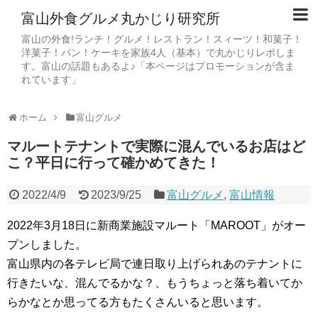
富山外食グルメ丸かじり研究所
富山の外食!ランチ！グルメ！レストラン！スィーツ！和菓子！
洋菓子！パン！ケーキを家族4人（基本）で丸かじりレポしま
す。富山の話題もあるよ♪「本ページはプロモーションが含ま
れています」
ホーム
富山グルメ
マルートテナントで実際に混んでいるお店はど
こ？平日に行って確かめてきた！
2022/4/9
2023/9/25
富山グルメ
,
富山情報
2022年3月18日に新商業施設マルート「MAROOT」がオー
プンしました。
富山県内の各テレビ局で連日取り上げられあのテナントに
行きたいな、混んでるかな？、もうちょっと落ち着いてか
らかなとか思ってる方もたくさんいると思います。