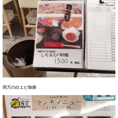
岡万の白エビ御膳