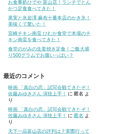
お食事処ひでや 富山店！ランチでとん
かつ定食食べてきた！
果実と氷岩澤 麻布十番本店のかき氷！
美味くて驚いた！
宮崎チキン南蛮 ひむか食堂で本場のチ
キン南蛮を食べてきた！
食堂のがみの生姜焼き定食！ご飯大盛
り500グラムでお腹いっぱい？
最近のコメント
映画 「真白の恋」試写会観てきたぞ！
佐藤みゆきさん 演技上手！
に
匿名
よ
り
映画 「真白の恋」試写会観てきたぞ！
佐藤みゆきさん 演技上手！
に
匿名
よ
り
天下一品富山店の評判は？実際行って