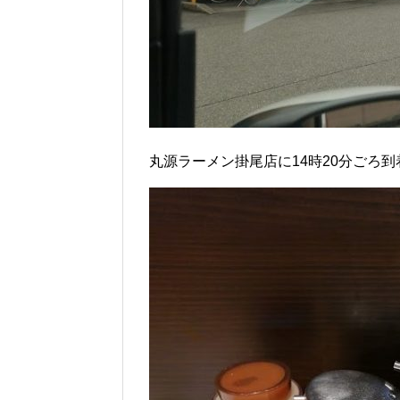
丸源ラーメン掛尾店に14時20分ごろ到