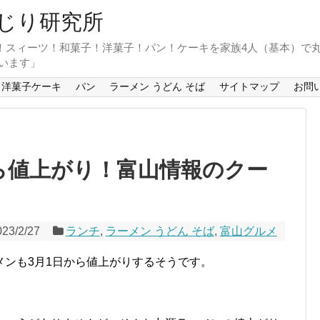
じり研究所
！スィーツ！和菓子！洋菓子！パン！ケーキを家族4人（基本）で
います」
洋菓子ケーキ
パン
ラーメン うどん そば
サイトマップ
お問
ら値上がり！富山情報のクー
023/2/27
ランチ
,
ラーメン うどん そば
,
富山グルメ
メンも3月1日から値上がりするそうです。