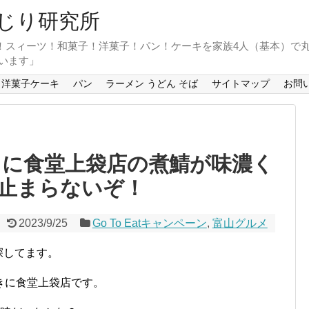
じり研究所
！スィーツ！和菓子！洋菓子！パン！ケーキを家族4人（基本）で
います」
洋菓子ケーキ
パン
ラーメン うどん そば
サイトマップ
お問
きに食堂上袋店の煮鯖が味濃く
止まらないぞ！
2023/9/25
Go To Eatキャンペーン
,
富山グルメ
を探してます。
きに食堂上袋店です。