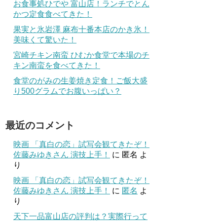
お食事処ひでや 富山店！ランチでとん
かつ定食食べてきた！
果実と氷岩澤 麻布十番本店のかき氷！
美味くて驚いた！
宮崎チキン南蛮 ひむか食堂で本場のチ
キン南蛮を食べてきた！
食堂のがみの生姜焼き定食！ご飯大盛
り500グラムでお腹いっぱい？
最近のコメント
映画 「真白の恋」試写会観てきたぞ！
佐藤みゆきさん 演技上手！
に
匿名
よ
り
映画 「真白の恋」試写会観てきたぞ！
佐藤みゆきさん 演技上手！
に
匿名
よ
り
天下一品富山店の評判は？実際行って