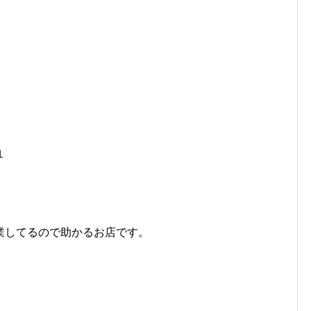
１
業してるので助かるお店です。