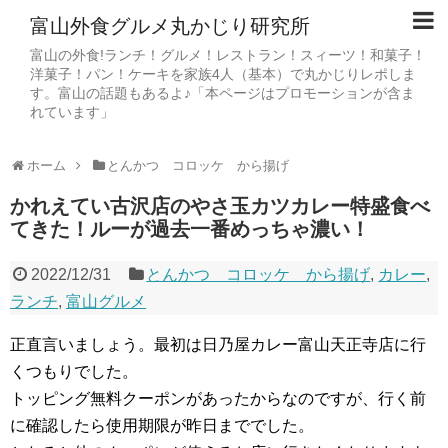
富山外食グルメ丸かじり研究所
富山の外食!ランチ！グルメ！レストラン！スィーツ！和菓子！
洋菓子！パン！ケーキを家族4人（基本）で丸かじりレポしま
す。富山の話題もあるよ♪「本ページはプロモーションが含ま
れています」
ホーム
とんかつ コロッケ から揚げ
かれえてい古沢店のやさ玉カツカレー特盛食べ
てきた！ルーが過去一番めっちゃ濃い！
2022/12/31
とんかつ コロッケ から揚げ
,
カレー
,
ランチ
,
富山グルメ
正直言いましょう。最初は日乃屋カレー富山天正寺店に行
くつもりでした。
トッピング無料クーポンがあったからなのですが、行く前
に確認したら使用期限が昨日まででした。