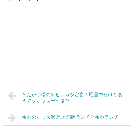
とんかつ松のやヒレカツ定食！増量中だけどあ
えてツィッター割引だ！
番やのすし大沢野店 満腹ランチと番やランチ！