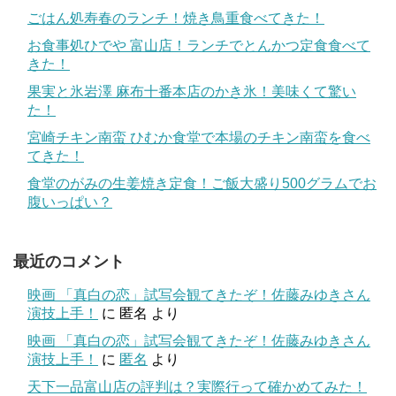
ごはん処寿春のランチ！焼き鳥重食べてきた！
お食事処ひでや 富山店！ランチでとんかつ定食食べて
きた！
果実と氷岩澤 麻布十番本店のかき氷！美味くて驚い
た！
宮崎チキン南蛮 ひむか食堂で本場のチキン南蛮を食べ
てきた！
食堂のがみの生姜焼き定食！ご飯大盛り500グラムでお
腹いっぱい？
最近のコメント
映画 「真白の恋」試写会観てきたぞ！佐藤みゆきさん
演技上手！
に
匿名
より
映画 「真白の恋」試写会観てきたぞ！佐藤みゆきさん
演技上手！
に
匿名
より
天下一品富山店の評判は？実際行って確かめてみた！