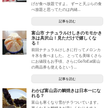
げが食べ放題ですよ。 ずーと天ぷらの食
べ放題と思ってたのは内緒...
記事を読む
富山市 ナチュラルけしきのモモかき
氷は具沢山！見ただけで嬉しくな
る！
前回ナチュラルけしきに行ってメロンカ
キ氷を食べました。 とっても美味くさら
にお値段もお手頃、さらにGoToEat富山
の商品券も使えるという...
記事を読む
わかば富山店の鯛焼きは日本一にな
れる？
富山も寒くなり雪がチラついています。