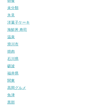
朝食
未分類
氷見
洋菓子ケーキ
海鮮丼 寿司
温泉
滑川市
焼肉
石川県
砺波
福井県
関東
高岡グルメ
魚津
黒部