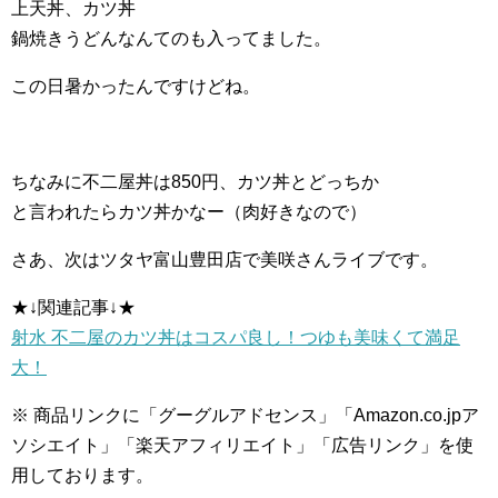
上天丼、カツ丼
鍋焼きうどんなんてのも入ってました。
この日暑かったんですけどね。
ちなみに不二屋丼は850円、カツ丼とどっちか
と言われたらカツ丼かなー（肉好きなので）
さあ、次はツタヤ富山豊田店で美咲さんライブです。
★↓関連記事↓★
射水 不二屋のカツ丼はコスパ良し！つゆも美味くて満足
大！
※ 商品リンクに「グーグルアドセンス」「Amazon.co.jpア
ソシエイト」「楽天アフィリエイト」「広告リンク」を使
用しております。