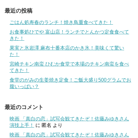
最近の投稿
ごはん処寿春のランチ！焼き鳥重食べてきた！
お食事処ひでや 富山店！ランチでとんかつ定食食べて
きた！
果実と氷岩澤 麻布十番本店のかき氷！美味くて驚い
た！
宮崎チキン南蛮 ひむか食堂で本場のチキン南蛮を食べ
てきた！
食堂のがみの生姜焼き定食！ご飯大盛り500グラムでお
腹いっぱい？
最近のコメント
映画 「真白の恋」試写会観てきたぞ！佐藤みゆきさん
演技上手！
に
匿名
より
映画 「真白の恋」試写会観てきたぞ！佐藤みゆきさん