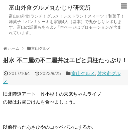
富山外食グルメ丸かじり研究所
富山の外食!ランチ！グルメ！レストラン！スィーツ！和菓子！
洋菓子！パン！ケーキを家族4人（基本）で丸かじりレポしま
す。富山の話題もあるよ♪「本ページはプロモーションが含ま
れています」
ホーム
富山グルメ
射水 不二屋の不二屋丼はエビと貝柱たっぷり！
2017/10/4
2023/9/25
富山グルメ
,
射水市グル
メ
旧北陸道アートＩＮ小杉！の未来ちゃんライブ
の後はお昼ごはんを食べましょう。
以前行ったあさひやのコッペパンにするか、