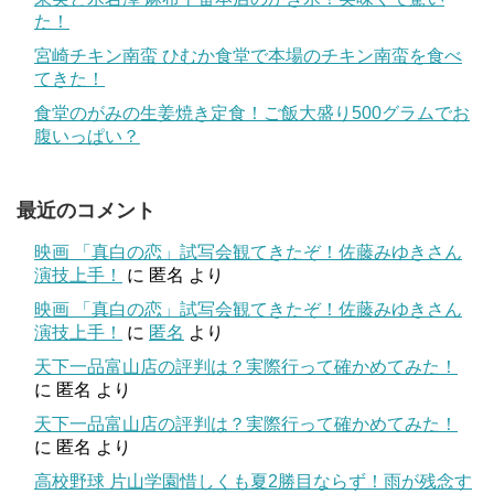
た！
宮崎チキン南蛮 ひむか食堂で本場のチキン南蛮を食べ
てきた！
食堂のがみの生姜焼き定食！ご飯大盛り500グラムでお
腹いっぱい？
最近のコメント
映画 「真白の恋」試写会観てきたぞ！佐藤みゆきさん
演技上手！
に
匿名
より
映画 「真白の恋」試写会観てきたぞ！佐藤みゆきさん
演技上手！
に
匿名
より
天下一品富山店の評判は？実際行って確かめてみた！
に
匿名
より
天下一品富山店の評判は？実際行って確かめてみた！
に
匿名
より
高校野球 片山学園惜しくも夏2勝目ならず！雨が残念す