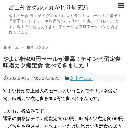
富山外食グルメ丸かじり研究所
富山の外食!ランチ！グルメ！レストラン！スィーツ！和菓子！
洋菓子！パン！ケーキを家族4人（基本）で丸かじりレポしま
す。富山の話題もあるよ♪「本ページはプロモーションが含ま
れています」
ホーム
富山グルメ
やよい軒490円セールが最高！チキン南蛮定食
味噌カツ煮定食 食べてきました！
2020/9/15
2023/9/25
富山グルメ
やよい軒が史上最大のセールということでチキン南蛮定
食、味噌カツ煮定食を490円で食べれるんです。
しかも、税込みです。
通常の価格はチキン南蛮定食760円、味噌カツ煮定食780円
（どちらも税込み）とちょっとだけ味噌カツ煮定食のほう