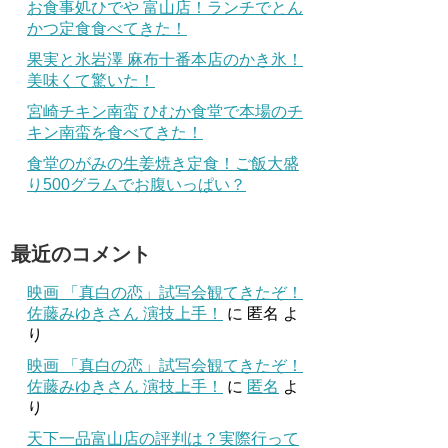
お食事処ひでや 富山店！ランチでとん
かつ定食食べてきた！
果実と氷岩澤 麻布十番本店のかき氷！
美味くて驚いた！
宮崎チキン南蛮 ひむか食堂で本場のチ
キン南蛮を食べてきた！
食堂のがみの生姜焼き定食！ご飯大盛
り500グラムでお腹いっぱい？
最近のコメント
映画 「真白の恋」試写会観てきたぞ！
佐藤みゆきさん 演技上手！
に
匿名
よ
り
映画 「真白の恋」試写会観てきたぞ！
佐藤みゆきさん 演技上手！
に
匿名
よ
り
天下一品富山店の評判は？実際行って