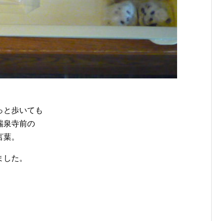
っと歩いても
瑞泉寺前の
言葉。
ました。