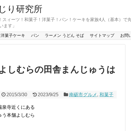
じり研究所
！スィーツ！和菓子！洋菓子！パン！ケーキを家族4人（基本）で
います」
洋菓子ケーキ
パン
ラーメン うどん そば
サイトマップ
お問
よしむらの田舎まんじゅうは
2015/3/30
2023/9/25
南砺市グルメ
,
和菓子
瑞泉寺近くにある
ゅう本舗よしむら