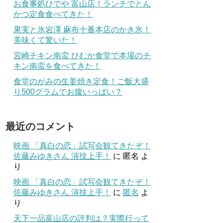
お食事処ひでや 富山店！ランチでとん
かつ定食食べてきた！
果実と氷岩澤 麻布十番本店のかき氷！
美味くて驚いた！
宮崎チキン南蛮 ひむか食堂で本場のチ
キン南蛮を食べてきた！
食堂のがみの生姜焼き定食！ご飯大盛
り500グラムでお腹いっぱい？
最近のコメント
映画 「真白の恋」試写会観てきたぞ！
佐藤みゆきさん 演技上手！
に
匿名
よ
り
映画 「真白の恋」試写会観てきたぞ！
佐藤みゆきさん 演技上手！
に
匿名
よ
り
天下一品富山店の評判は？実際行って