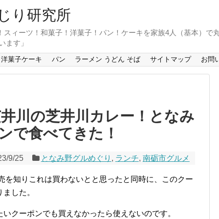
じり研究所
！スィーツ！和菓子！洋菓子！パン！ケーキを家族4人（基本）で
います」
洋菓子ケーキ
パン
ラーメン うどん そば
サイトマップ
お問
芝井川の芝井川カレー！となみ
ンで食べてきた！
23/9/25
となみ野グルめぐり
,
ランチ
,
南砺市グルメ
発売を知りこれは買わないとと思ったと同時に、このクー
りました。
たいクーポンでも買えなかったら使えないのです。