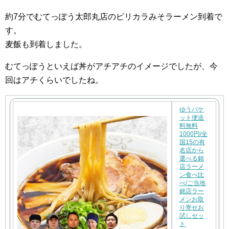
約7分でむてっぽう太郎丸店のピリカラみそラーメン到着で
す。
麦飯も到着しました。
むてっぽうといえば丼がアチアチのイメージでしたが、今
回はアチくらいでしたね。
ゆうパケ
ット便送
料無料
1000円/全
国15の有
名店から
選べる銘
店ラーメ
ン食べ比
べ/ご当地
銘店ラー
メンお取
り寄せお
試しセッ
ト