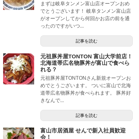
まずは岐阜タンメン富山店オープンおめ
でとうございます！ 岐阜タンメン富山店
がオープンしてから何回かお店の前を通
ったのですがいつ...
記事を読む
元祖豚丼屋TONTON 富山大学前店！
北海道帯広名物豚丼が富山で食べら
れる？
元祖豚丼屋TONTONさん新規オープンお
めでとうございます。 ついに富山で北海
道帯広名物豚丼が食べられます。 豚丼好
きなんで...
記事を読む
富山市居酒屋 せんで新入社員歓迎
会！