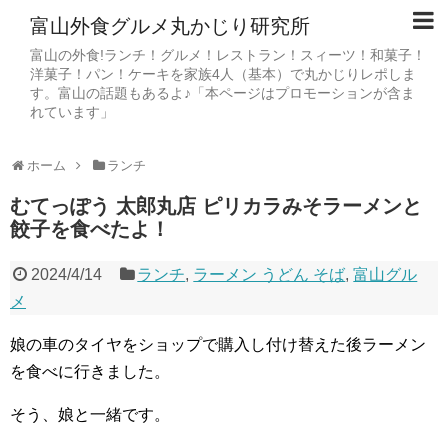
富山外食グルメ丸かじり研究所
富山の外食!ランチ！グルメ！レストラン！スィーツ！和菓子！
洋菓子！パン！ケーキを家族4人（基本）で丸かじりレポしま
す。富山の話題もあるよ♪「本ページはプロモーションが含ま
れています」
ホーム
ランチ
むてっぽう 太郎丸店 ピリカラみそラーメンと
餃子を食べたよ！
2024/4/14
ランチ
,
ラーメン うどん そば
,
富山グル
メ
娘の車のタイヤをショップで購入し付け替えた後ラーメン
を食べに行きました。
そう、娘と一緒です。