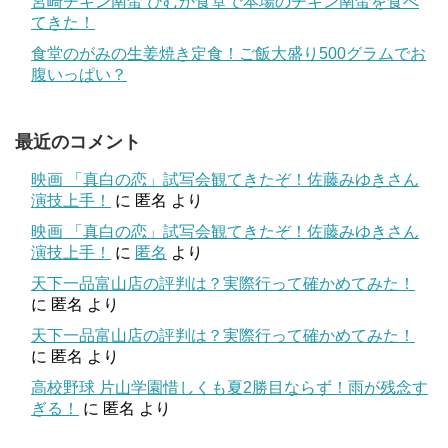
宮崎チキン南蛮 ひむか食堂で本場のチキン南蛮を食べ
てきた！
食堂のがみの生姜焼き定食！ご飯大盛り500グラムでお
腹いっぱい？
最近のコメント
映画 「真白の恋」試写会観てきたぞ！佐藤みゆきさん
演技上手！
に
匿名
より
映画 「真白の恋」試写会観てきたぞ！佐藤みゆきさん
演技上手！
に
匿名
より
天下一品富山店の評判は？実際行って確かめてみた！
に
匿名
より
天下一品富山店の評判は？実際行って確かめてみた！
に
匿名
より
高校野球 片山学園惜しくも夏2勝目ならず！雨が残念す
ぎる！
に
匿名
より