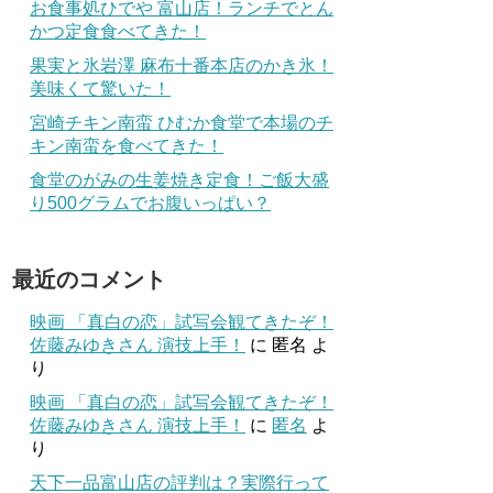
お食事処ひでや 富山店！ランチでとん
かつ定食食べてきた！
果実と氷岩澤 麻布十番本店のかき氷！
美味くて驚いた！
宮崎チキン南蛮 ひむか食堂で本場のチ
キン南蛮を食べてきた！
食堂のがみの生姜焼き定食！ご飯大盛
り500グラムでお腹いっぱい？
最近のコメント
映画 「真白の恋」試写会観てきたぞ！
佐藤みゆきさん 演技上手！
に
匿名
よ
り
映画 「真白の恋」試写会観てきたぞ！
佐藤みゆきさん 演技上手！
に
匿名
よ
り
天下一品富山店の評判は？実際行って