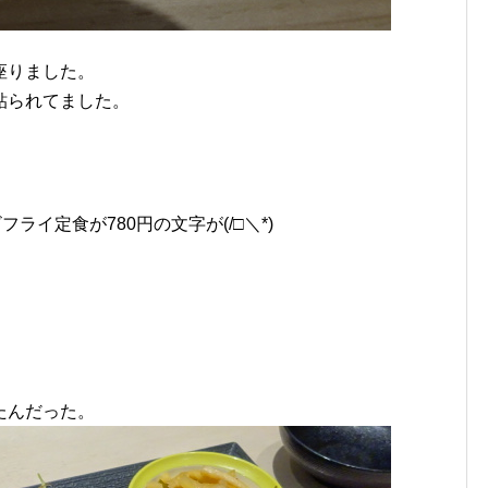
座りました。
貼られてました。
ライ定食が780円の文字が(/□＼*)
たんだった。