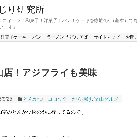
じり研究所
！スィーツ！和菓子！洋菓子！パン！ケーキを家族4人（基本）で
います」
洋菓子ケーキ
パン
ラーメン うどん そば
サイトマップ
お問
富山店！アジフライも美味
3/9/25
とんかつ コロッケ から揚げ
,
富山グルメ
山室のとんかつ松のやに行ってるのです。