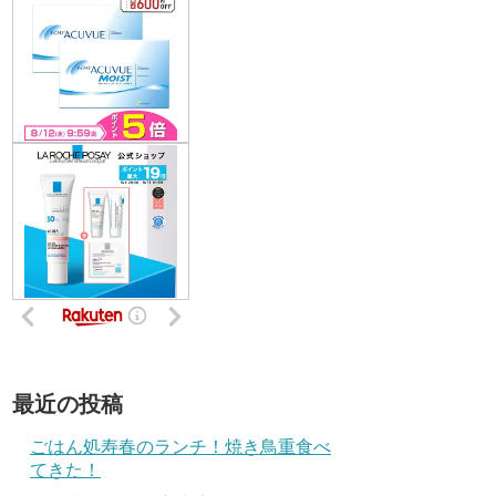
最近の投稿
ごはん処寿春のランチ！焼き鳥重食べ
てきた！