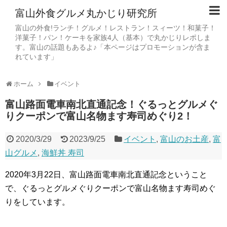
富山外食グルメ丸かじり研究所
富山の外食!ランチ！グルメ！レストラン！スィーツ！和菓子！
洋菓子！パン！ケーキを家族4人（基本）で丸かじりレポしま
す。富山の話題もあるよ♪「本ページはプロモーションが含ま
れています」
ホーム
イベント
富山路面電車南北直通記念！ぐるっとグルメぐ
りクーポンで富山名物ます寿司めぐり2！
2020/3/29
2023/9/25
イベント
,
富山のお土産
,
富
山グルメ
,
海鮮丼 寿司
2020年3月22日、富山路面電車南北直通記念ということ
で、ぐるっとグルメぐりクーポンで富山名物ます寿司めぐ
りをしています。