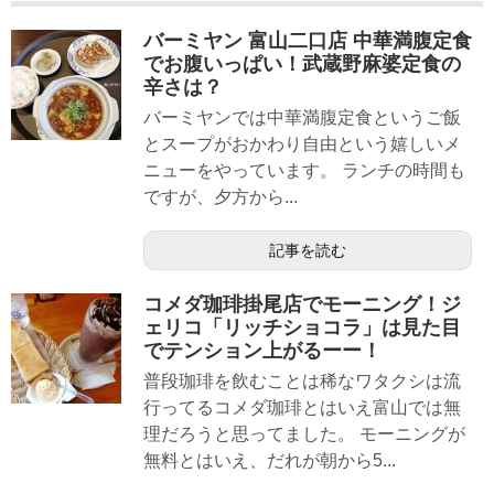
バーミヤン 富山二口店 中華満腹定食
でお腹いっぱい！武蔵野麻婆定食の
辛さは？
バーミヤンでは中華満腹定食というご飯
とスープがおかわり自由という嬉しいメ
ニューをやっています。 ランチの時間も
ですが、夕方から...
記事を読む
コメダ珈琲掛尾店でモーニング！ジ
ェリコ「リッチショコラ」は見た目
でテンション上がるーー！
普段珈琲を飲むことは稀なワタクシは流
行ってるコメダ珈琲とはいえ富山では無
理だろうと思ってました。 モーニングが
無料とはいえ、だれが朝から5...