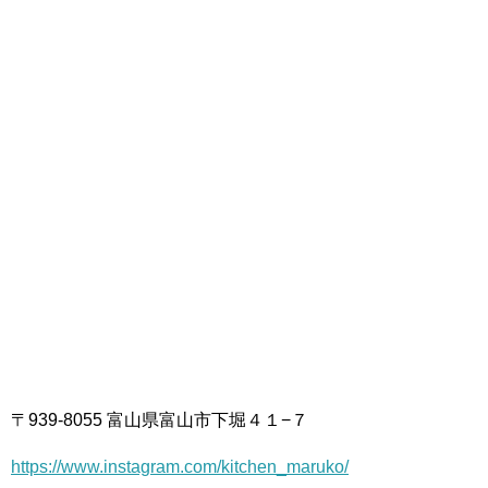
〒939-8055 富山県富山市下堀４１−７
https://www.instagram.com/kitchen_maruko/