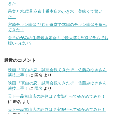
きた！
果実と氷岩澤 麻布十番本店のかき氷！美味くて驚い
た！
宮崎チキン南蛮 ひむか食堂で本場のチキン南蛮を食べ
てきた！
食堂のがみの生姜焼き定食！ご飯大盛り500グラムでお
腹いっぱい？
最近のコメント
映画 「真白の恋」試写会観てきたぞ！佐藤みゆきさん
演技上手！
に
匿名
より
映画 「真白の恋」試写会観てきたぞ！佐藤みゆきさん
演技上手！
に
匿名
より
天下一品富山店の評判は？実際行って確かめてみた！
に
匿名
より
天下一品富山店の評判は？実際行って確かめてみた！