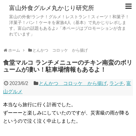
富山外食グルメ丸かじり研究所
富山の外食!ランチ！グルメ！レストラン！スィーツ！和菓子！
洋菓子！パン！ケーキを家族4人（基本）で丸かじりレポしま
す。富山の話題もあるよ♪「本ページはプロモーションが含ま
れています」
ホーム
とんかつ コロッケ から揚げ
食堂マルコ ランチメニューのチキン南蛮のボリ
ュームが凄い！駐車場情報もあるよ！
2023/6/2
とんかつ コロッケ から揚げ
,
ランチ
,
富
山グルメ
本当なら旅行に行く計画でした。
ずーーーと楽しみにしていたのですが、災害級の雨が降る
というので泣く泣く中止しました。