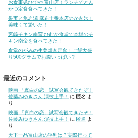
お食事処ひでや 富山店！ランチでとん
かつ定食食べてきた！
果実と氷岩澤 麻布十番本店のかき氷！
美味くて驚いた！
宮崎チキン南蛮 ひむか食堂で本場のチ
キン南蛮を食べてきた！
食堂のがみの生姜焼き定食！ご飯大盛
り500グラムでお腹いっぱい？
最近のコメント
映画 「真白の恋」試写会観てきたぞ！
佐藤みゆきさん 演技上手！
に
匿名
よ
り
映画 「真白の恋」試写会観てきたぞ！
佐藤みゆきさん 演技上手！
に
匿名
よ
り
天下一品富山店の評判は？実際行って