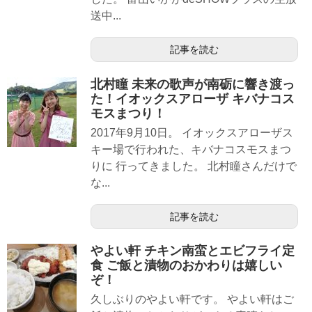
送中...
記事を読む
北村瞳 未来の歌声が南砺に響き渡っ
た！イオックスアローザ キバナコス
モスまつり！
2017年9月10日。 イオックスアローザス
キー場で行われた、キバナコスモスまつ
りに 行ってきました。 北村瞳さんだけで
な...
記事を読む
やよい軒 チキン南蛮とエビフライ定
食 ご飯と漬物のおかわりは嬉しい
ぞ！
久しぶりのやよい軒です。 やよい軒はご