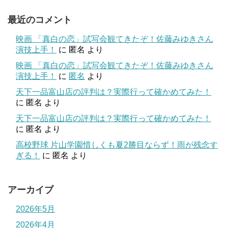
最近のコメント
映画 「真白の恋」試写会観てきたぞ！佐藤みゆきさん
演技上手！
に
匿名
より
映画 「真白の恋」試写会観てきたぞ！佐藤みゆきさん
演技上手！
に
匿名
より
天下一品富山店の評判は？実際行って確かめてみた！
に
匿名
より
天下一品富山店の評判は？実際行って確かめてみた！
に
匿名
より
高校野球 片山学園惜しくも夏2勝目ならず！雨が残念す
ぎる！
に
匿名
より
アーカイブ
2026年5月
2026年4月