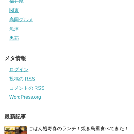
福井県
関東
高岡グルメ
魚津
黒部
メタ情報
ログイン
投稿の
RSS
コメントの
RSS
WordPress.org
最新記事
ごはん処寿春のランチ！焼き鳥重食べてきた！