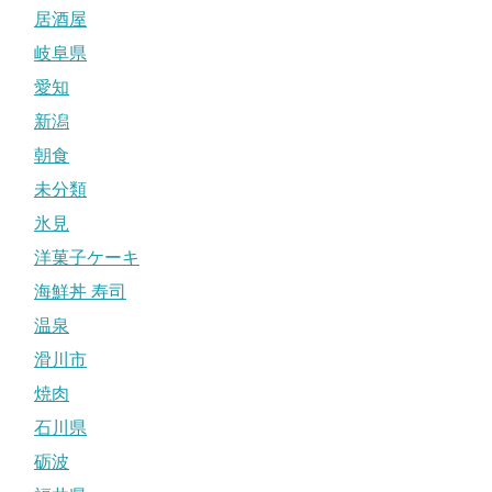
居酒屋
岐阜県
愛知
新潟
朝食
未分類
氷見
洋菓子ケーキ
海鮮丼 寿司
温泉
滑川市
焼肉
石川県
砺波