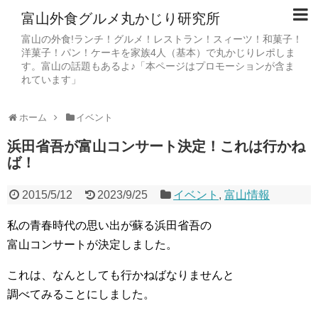
富山外食グルメ丸かじり研究所
富山の外食!ランチ！グルメ！レストラン！スィーツ！和菓子！
洋菓子！パン！ケーキを家族4人（基本）で丸かじりレポしま
す。富山の話題もあるよ♪「本ページはプロモーションが含ま
れています」
ホーム
イベント
浜田省吾が富山コンサート決定！これは行かね
ば！
2015/5/12
2023/9/25
イベント
,
富山情報
私の青春時代の思い出が蘇る浜田省吾の
富山コンサートが決定しました。
これは、なんとしても行かねばなりませんと
調べてみることにしました。