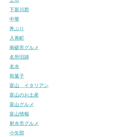
上市
下新川郡
中華
丼ぶり
入善町
南砺市グルメ
名所旧跡
名水
和菓子
富山 イタリアン
富山のお土産
富山グルメ
富山情報
射水市グルメ
小矢部