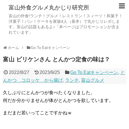
富山外食グルメ丸かじり研究所
富山の外食!ランチ！グルメ！レストラン！スィーツ！和菓子！
洋菓子！パン！ケーキを家族4人（基本）で丸かじりレポしま
す。富山の話題もあるよ♪「本ページはプロモーションが含ま
れています」
ホーム
Go To Eatキャンペーン
富山 ビリケンさん とんかつ定食の味は？
2022/8/27
2023/9/25
Go To Eatキャンペーン
,
と
んかつ コロッケ から揚げ
,
ランチ
,
富山グルメ
久しぶりにとんかつが食べたくなりました。
何だか分かりませんが体がとんかつを欲しています。
まだまだ若いってことですかねｗ