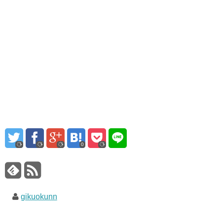
0
gikuokunn