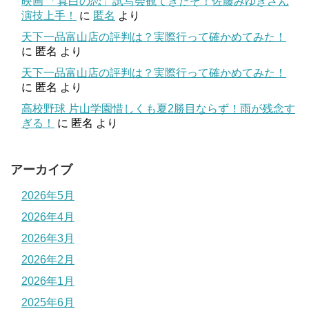
映画 「真白の恋」試写会観てきたぞ！佐藤みゆきさん
演技上手！
に
匿名
より
天下一品富山店の評判は？実際行って確かめてみた！
に
匿名
より
天下一品富山店の評判は？実際行って確かめてみた！
に
匿名
より
高校野球 片山学園惜しくも夏2勝目ならず！雨が残念す
ぎる！
に
匿名
より
アーカイブ
2026年5月
2026年4月
2026年3月
2026年2月
2026年1月
2025年6月