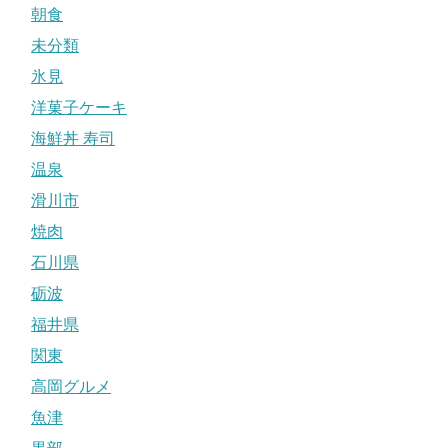
朝食
未分類
氷見
洋菓子ケーキ
海鮮丼 寿司
温泉
滑川市
焼肉
石川県
砺波
福井県
関東
高岡グルメ
魚津