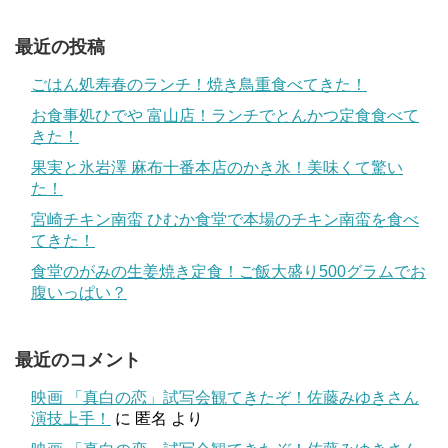
最近の投稿
ごはん処寿春のランチ！焼き鳥重食べてきた！
お食事処ひでや 富山店！ランチでとんかつ定食食べて
きた！
果実と氷岩澤 麻布十番本店のかき氷！美味くて驚い
た！
宮崎チキン南蛮 ひむか食堂で本場のチキン南蛮を食べ
てきた！
食堂のがみの生姜焼き定食！ご飯大盛り500グラムでお
腹いっぱい？
最近のコメント
映画 「真白の恋」試写会観てきたぞ！佐藤みゆきさん
演技上手！
に
匿名
より