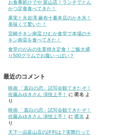
お食事処ひでや 富山店！ランチでとん
かつ定食食べてきた！
果実と氷岩澤 麻布十番本店のかき氷！
美味くて驚いた！
宮崎チキン南蛮 ひむか食堂で本場のチ
キン南蛮を食べてきた！
食堂のがみの生姜焼き定食！ご飯大盛
り500グラムでお腹いっぱい？
最近のコメント
映画 「真白の恋」試写会観てきたぞ！
佐藤みゆきさん 演技上手！
に
匿名
よ
り
映画 「真白の恋」試写会観てきたぞ！
佐藤みゆきさん 演技上手！
に
匿名
よ
り
天下一品富山店の評判は？実際行って